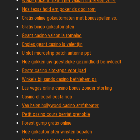
Welke gokautomaten het vaakst uitbetalen 2019
Nds texas hold em poker ds cool rom
Gratis online gokautomaten met bonusspellen vs.
Gratis bingo gokautomaten
Geant casino vaison la romaine
Ongles geant casino la valentijn
U slot microstrip patch antenne ppt
Hoe gokken uw geestelijke gezondheid beïnvloedt
Beste casino slot-apps voor ipad
Winkels bij sands casino bethlehem pa
Las vegas online casino bonus zonder storting
Casino el cocal costa rica
Van halen hollywood casino amfitheater
Petit casino cours berriat grenoble
Forest gump gratis online
Hoe gokautomaten winsten bepalen