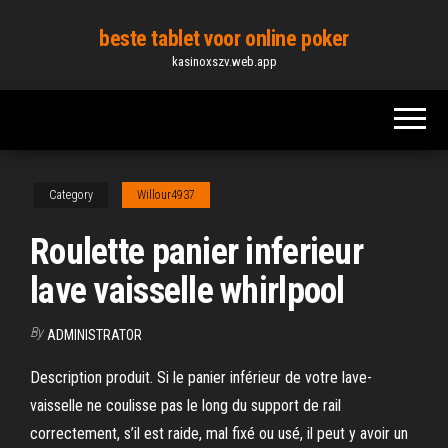
Skip
beste tablet voor online poker
to
kasinoxszv.web.app
the
content
Category
Willour4937
Roulette panier inferieur
lave vaisselle whirlpool
By
ADMINISTRATOR
Description produit. Si le panier inférieur de votre lave-
vaisselle ne coulisse pas le long du support de rail
correctement, s’il est raide, mal fixé ou usé, il peut y avoir un