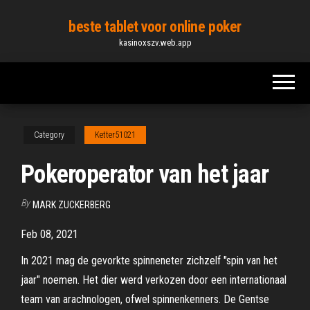
Skip
beste tablet voor online poker
to
kasinoxszv.web.app
the
content
Category
Ketter51021
Pokeroperator van het jaar
By
MARK ZUCKERBERG
Feb 08, 2021
In 2021 mag de gevorkte spinneneter zichzelf "spin van het
jaar" noemen. Het dier werd verkozen door een internationaal
team van arachnologen, ofwel spinnenkenners. De Gentse