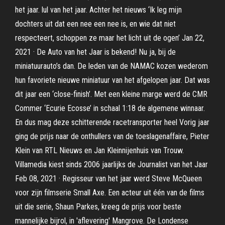
het jaar. lul van het jaar. Achter het nieuws ‘Ik leg mijn
dochters uit dat een nee een nee is, en wie dat niet
respecteert, schoppen ze maar het licht uit de ogen’ Jan 22,
2021 · De Auto van het Jaar is bekend! Nu ja, bij de
miniatuurauto’s dan. De leden van de NAMAC kozen wederom
hun favoriete nieuwe miniatuur van het afgelopen jaar. Dat was
dit jaar een ‘close-finish’. Met een kleine marge werd de CMR
Commer ‘Ecurie Ecosse’ in schaal 1:18 de algemene winnaar.
En dus mag deze schitterende racetransporter heel Vorig jaar
ging de prijs naar de onthullers van de toeslagenaffaire, Pieter
Klein van RTL Nieuws en Jan Kleinnijenhuis van Trouw.
Villamedia kiest sinds 2006 jaarlijks de Journalist van het Jaar
Feb 08, 2021 · Regisseur van het jaar werd Steve McQueen
voor zijn filmserie Small Axe. Een acteur uit één van de films
uit die serie, Shaun Parkes, kreeg de prijs voor beste
mannelijke bijrol, in 'aflevering' Mangrove. De Londense