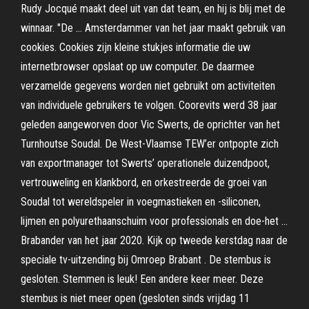
Rudy Jocqué maakt deel uit van dat team, en hij is blij met de
winnaar. "De … Amsterdammer van het jaar maakt gebruik van
cookies. Cookies zijn kleine stukjes informatie die uw
internetbrowser opslaat op uw computer. De daarmee
verzamelde gegevens worden niet gebruikt om activiteiten
van individuele gebruikers te volgen. Coorevits werd 38 jaar
geleden aangeworven door Vic Swerts, de oprichter van het
Turnhoutse Soudal. De West-Vlaamse TEW’er ontpopte zich
van exportmanager tot Swerts’ operationele duizendpoot,
vertrouweling en klankbord, en orkestreerde de groei van
Soudal tot wereldspeler in voegmastieken en -siliconen,
lijmen en polyurethaanschuim voor professionals en doe-het …
Brabander van het jaar 2020. Kijk op tweede kerstdag naar de
speciale tv-uitzending bij Omroep Brabant . De stembus is
gesloten. Stemmen is leuk! Een andere keer meer. Deze
stembus is niet meer open (gesloten sinds vrijdag 11