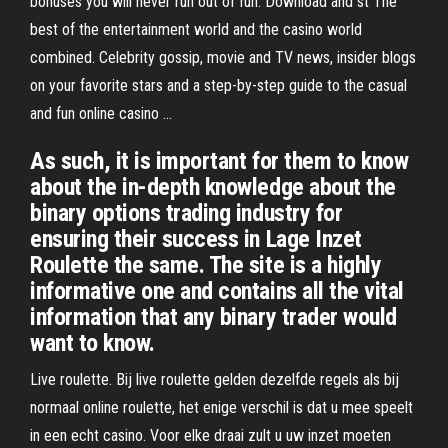
bonuses you will never run out of fun. Download and st The
best of the entertainment world and the casino world
combined. Celebrity gossip, movie and TV news, insider blogs
on your favorite stars and a step-by-step guide to the casual
and fun online casino …
As such, it is important for them to know
about the in-depth knowledge about the
binary options trading industry for
ensuring their success in Lage Inzet
Roulette the same. The site is a highly
informative one and contains all the vital
information that any binary trader would
want to know.
Live roulette. Bij live roulette gelden dezelfde regels als bij
normaal online roulette, het enige verschil is dat u mee speelt
in een echt casino. Voor elke draai zult u uw inzet moeten