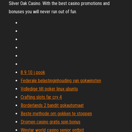
Silver Oak Casino. With the best casino promotions and
bonuses you will never run out of fun.
8 9 10 j pook
Federale belastinginhouding van gokwinsten
Volledige tilt poker linux ubuntu
Crafting slots far cry 4
Borderlands 2 bandit gokautomaat
Beste methode om gokken te stoppen
Dromen casino gratis spin bonus
Winstar world casino senior ontbijt