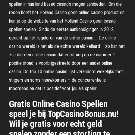
spellen in hun land based casino’s mogen aanbieden.. Om die
reden heeft het Holland Casino geen online casino product en
kun je op de website van het Holland Casino geen casino
spellen spelen.. Sinds de eerste aankondigingen in 2012,
gericht op het reguleren van de online casino … De online
casino wereld is net als de echte wereld keihard – zo kan het
zijn dat een online casino dat eerst nog op de nummer 1
positie stond is voorbijgestreefd door een ander online
casino. De top 10 online casino lijst veranderd wekelijks met
stijgers en soms nieuwkomers – de concurrentie is
moordend en dat is positief voor jou als speler.
Gratis Online Casino Spellen
speel je bij TopCasinoBonus.nu!
Wil je gratis voor echt geld
spelen zonder een storting te