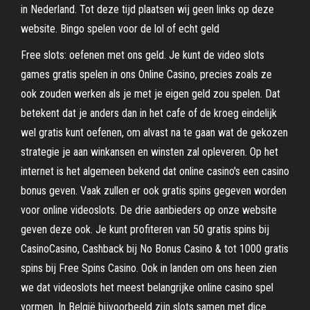
in Nederland. Tot deze tijd plaatsen wij geen links op deze
website. Bingo spelen voor de lol of echt geld
Free slots: oefenen met ons geld. Je kunt de video slots
games gratis spelen in ons Online Casino, precies zoals ze
ook zouden werken als je met je eigen geld zou spelen. Dat
betekent dat je anders dan in het cafe of de kroeg eindelijk
wel gratis kunt oefenen, om alvast na te gaan wat de gekozen
strategie je aan winkansen en winsten zal opleveren. Op het
internet is het algemeen bekend dat online casino's een casino
bonus geven. Vaak zullen er ook gratis spins gegeven worden
voor online videoslots. De drie aanbieders op onze website
geven deze ook. Je kunt profiteren van 50 gratis spins bij
CasinoCasino, Cashback bij No Bonus Casino & tot 1000 gratis
spins bij Free Spins Casino. Ook in landen om ons heen zien
we dat videoslots het meest belangrijke online casino spel
vormen. In België bijvoorbeeld zijn slots samen met dice