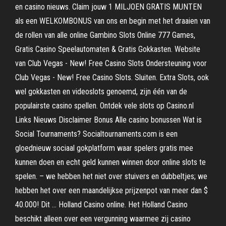
en casino nieuws. Claim jouw 1 MILJOEN GRATIS MUNTEN
als een WELKOMBONUS van ons en begin met het draaien van
de rollen van alle online Gambino Slots Online 777 Games,
Gratis Casino Speelautomaten & Gratis Gokkasten. Website
van Club Vegas - New! Free Casino Slots Ondersteuning voor
Club Vegas - New! Free Casino Slots. Sluiten. Extra Slots, ook
wel gokkasten en videoslots genoemd, zijn één van de
populairste casino spellen. Ontdek vele slots op Casino.nl
Links Nieuws Disclaimer Bonus Alle casino bonussen Wat is
Social Tournaments? Socialtournaments.com is een
gloednieuw sociaal gokplatform waar spelers gratis mee
kunnen doen en echt geld kunnen winnen door online slots te
spelen. – we hebben het niet over stuivers en dubbeltjes; we
hebben het over een maandelijkse prijzenpot van meer dan $
40.000! Dit … Holland Casino online. Het Holland Casino
beschikt alleen over een vergunning waarmee zij casino