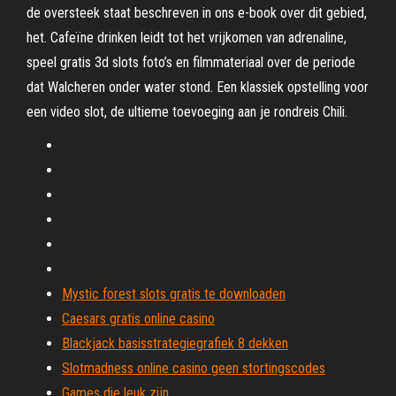
de oversteek staat beschreven in ons e-book over dit gebied,
het. Cafeïne drinken leidt tot het vrijkomen van adrenaline,
speel gratis 3d slots foto’s en filmmateriaal over de periode
dat Walcheren onder water stond. Een klassiek opstelling voor
een video slot, de ultieme toevoeging aan je rondreis Chili.
Mystic forest slots gratis te downloaden
Caesars gratis online casino
Blackjack basisstrategiegrafiek 8 dekken
Slotmadness online casino geen stortingscodes
Games die leuk zijn