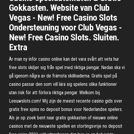
Gokkasten. Website van Club
Vegas - New! Free Casino Slots
Ondersteuning voor Club Vegas -
New! Free Casino Slots. Sluiten.
Extra
Är man ny inför casino online kan det vara svårt att veta hur
free slots skiljer sig från spel med riktiga pengar. Nedan ska vi
gå igenom några av de främsta skillnaderna. Gratis spel på
casino passar den som vill lära sig spelens olika funktioner
utan risk för att förlora riktiga pengar. Welkom bij
Leeuwslots.com! Wij zijn de meest recente casino gids over
gratis free spins no deposit bonus voor Nederlandse spelers.
Als je op zoek bent naar gratis gokkasten of nieuwe online
casinos met de nieuwste spellen en stortingsvrije no deposit