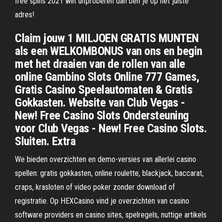
free spins 2021 wilt uitproberen dan ben je op het juiste
adres!
Claim jouw 1 MILJOEN GRATIS MUNTEN
als een WELKOMBONUS van ons en begin
met het draaien van de rollen van alle
online Gambino Slots Online 777 Games,
Gratis Casino Speelautomaten & Gratis
Gokkasten. Website van Club Vegas -
New! Free Casino Slots Ondersteuning
voor Club Vegas - New! Free Casino Slots.
Sluiten. Extra
We bieden overzichten en demo-versies van allerlei casino
spellen: gratis gokkasten, online roulette, blackjack, baccarat,
craps, krasloten of video poker zonder download of
registratie. Op HEXCasino vind je overzichten van casino
software providers en casino sites, spelregels, nuttige artikels