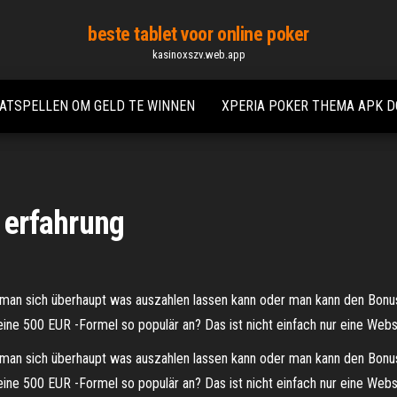
beste tablet voor online poker
kasinoxszv.web.app
ATSPELLEN OM GELD TE WINNEN
XPERIA POKER THEMA APK 
e erfahrung
man sich überhaupt was auszahlen lassen kann oder man kann den Bonus 
eine 500 EUR -Formel so populär an? Das ist nicht einfach nur eine Webs
man sich überhaupt was auszahlen lassen kann oder man kann den Bonus 
eine 500 EUR -Formel so populär an? Das ist nicht einfach nur eine Webs