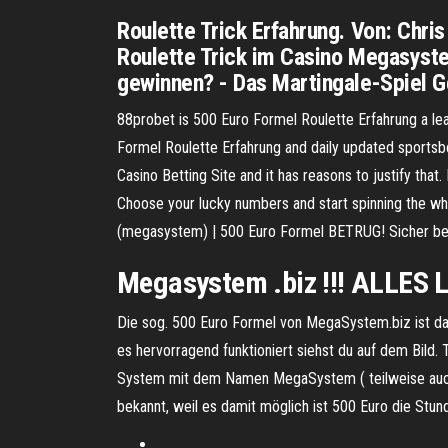
Roulette Trick Erfahrung. Von: Chr
Roulette Trick im Casino Megasyst
gewinnen? - Das Martingale-Spiel
88probet is 500 Euro Formel Roulette Erfahrung a lead
Formel Roulette Erfahrung and daily updated sportsbo
Casino Betting Site and it has reasons to justify that
Choose your lucky numbers and start spinning the wh
(megasystem) | 500 Euro Formel BETRUG! Sicher be
Megasystem .biz !!! ALLES
Die sog. 500 Euro Formel von MegaSystem.biz ist da
es hervorragend funktioniert siehst du auf dem Bild
System mit dem Namen MegaSystem ( teilweise auch
bekannt, weil es damit möglich ist 500 Euro die Stun