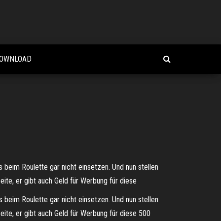
DOWNLOAD
beim Roulette gar nicht einsetzen. Und nun stellen
eite, er gibt auch Geld für Werbung für diese
beim Roulette gar nicht einsetzen. Und nun stellen
eite, er gibt auch Geld für Werbung für diese 500