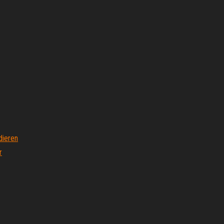
dieren
r