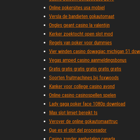
Online pokersites usa mobiel
Versla de bandieten gokautomaat
Ongles geant casino la valentijn
Kerker zoektocht open slot mod
Regels van poker voor dummies
Vier winden casino dowagiac michigan 51 dow
Vegas amped casino aanmeldingsbonus
Gratis gratis gratis gratis gratis gratis
Soorten fruitmachines bij foxwoods
Kanker voor college casino avond
Online casino casinospellen spelen
Lady gaga poker face 1080p download
Max slot limiet bereikt ts
Verover de online gokautomaattruc
Que es el slot del procesador
Casino zonder aanbetaling canada